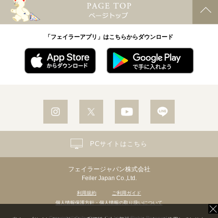
「フェイラーアプリ」はこちらからダウンロード
PCサイトはこちら
フェイラージャパン株式会社
Feiler Japan Co.,Ltd.
利用規約
ご利用ガイド
個人情報保護方針・個人情報の取り扱いについて
Copyright© Feiler Japan Co.,Ltd. All Rights Reserved.