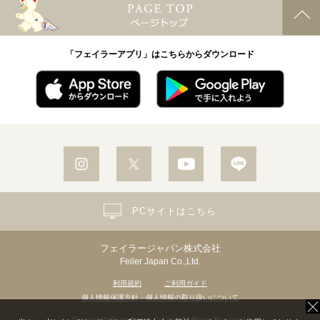
「フェイラーアプリ」はこちらからダウンロード
PCサイトはこちら
フェイラージャパン株式会社
Feiler Japan Co.,Ltd.
利用規約
ご利用ガイド
個人情報保護方針・個人情報の取り扱いについて
Copyright© Feiler Japan Co.,Ltd. All Rights Reserved.