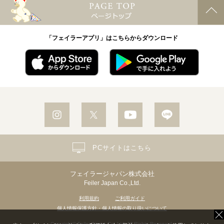
「フェイラーアプリ」はこちらからダウンロード
PCサイトはこちら
フェイラージャパン株式会社
Feiler Japan Co.,Ltd.
利用規約
ご利用ガイド
個人情報保護方針・個人情報の取り扱いについて
Copyright© Feiler Japan Co.,Ltd. All Rights Reserved.