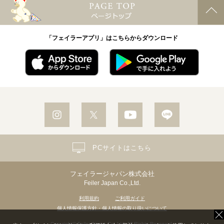
「フェイラーアプリ」はこちらからダウンロード
PCサイトはこちら
フェイラージャパン株式会社
Feiler Japan Co.,Ltd.
利用規約
ご利用ガイド
個人情報保護方針・個人情報の取り扱いについて
Copyright© Feiler Japan Co.,Ltd. All Rights Reserved.