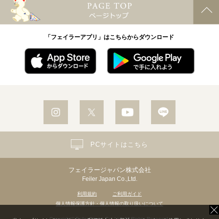
「フェイラーアプリ」はこちらからダウンロード
PCサイトはこちら
フェイラージャパン株式会社
Feiler Japan Co.,Ltd.
利用規約
ご利用ガイド
個人情報保護方針・個人情報の取り扱いについて
Copyright© Feiler Japan Co.,Ltd. All Rights Reserved.