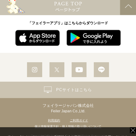
「フェイラーアプリ」はこちらからダウンロード
PCサイトはこちら
フェイラージャパン株式会社
Feiler Japan Co.,Ltd.
利用規約
ご利用ガイド
個人情報保護方針・個人情報の取り扱いについて
Copyright© Feiler Japan Co.,Ltd. All Rights Reserved.