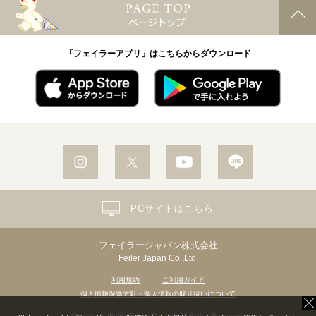
「フェイラーアプリ」はこちらからダウンロード
PCサイトはこちら
フェイラージャパン株式会社
Feiler Japan Co.,Ltd.
利用規約
ご利用ガイド
個人情報保護方針・個人情報の取り扱いについて
Copyright© Feiler Japan Co.,Ltd. All Rights Reserved.