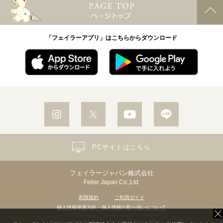
「フェイラーアプリ」はこちらからダウンロード
PCサイトはこちら
フェイラージャパン株式会社
Feiler Japan Co.,Ltd.
利用規約
ご利用ガイド
個人情報保護方針・個人情報の取り扱いについて
Copyright© Feiler Japan Co.,Ltd. All Rights Reserved.