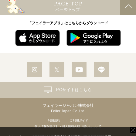
「フェイラーアプリ」はこちらからダウンロード
PCサイトはこちら
フェイラージャパン株式会社
Feiler Japan Co.,Ltd.
利用規約
ご利用ガイド
個人情報保護方針・個人情報の取り扱いについて
Copyright© Feiler Japan Co.,Ltd. All Rights Reserved.