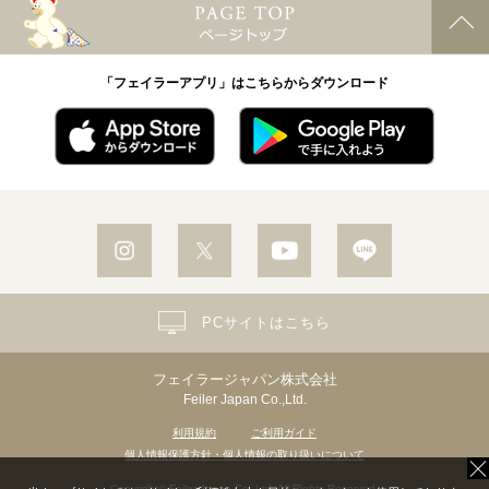
「フェイラーアプリ」はこちらからダウンロード
PCサイトはこちら
フェイラージャパン株式会社
Feiler Japan Co.,Ltd.
利用規約
ご利用ガイド
個人情報保護方針・個人情報の取り扱いについて
Copyright© Feiler Japan Co.,Ltd. All Rights Reserved.