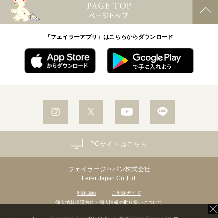
「フェイラーアプリ」はこちらからダウンロード
PCサイトはこちら
フェイラージャパン株式会社
Feiler Japan Co.,Ltd.
利用規約
ご利用ガイド
個人情報保護方針・個人情報の取り扱いについて
Copyright© Feiler Japan Co.,Ltd. All Rights Reserved.