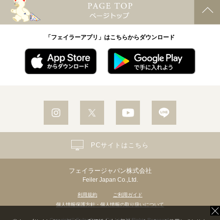
「フェイラーアプリ」はこちらからダウンロード
PCサイトはこちら
フェイラージャパン株式会社
Feiler Japan Co.,Ltd.
利用規約
ご利用ガイド
個人情報保護方針・個人情報の取り扱いについて
Copyright© Feiler Japan Co.,Ltd. All Rights Reserved.