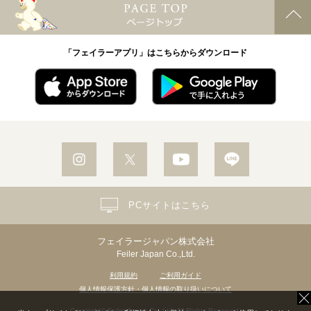
「フェイラーアプリ」はこちらからダウンロード
PCサイトはこちら
フェイラージャパン株式会社
Feiler Japan Co.,Ltd.
利用規約
ご利用ガイド
個人情報保護方針・個人情報の取り扱いについて
Copyright© Feiler Japan Co.,Ltd. All Rights Reserved.