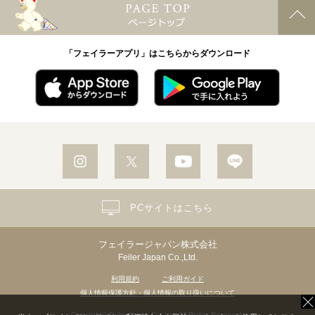
「フェイラーアプリ」はこちらからダウンロード
PCサイトはこちら
フェイラージャパン株式会社
Feiler Japan Co.,Ltd.
利用規約
ご利用ガイド
個人情報保護方針・個人情報の取り扱いについて
Copyright© Feiler Japan Co.,Ltd. All Rights Reserved.