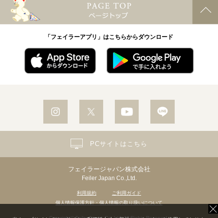
「フェイラーアプリ」はこちらからダウンロード
PCサイトはこちら
フェイラージャパン株式会社
Feiler Japan Co.,Ltd.
利用規約
ご利用ガイド
個人情報保護方針・個人情報の取り扱いについて
Copyright© Feiler Japan Co.,Ltd. All Rights Reserved.