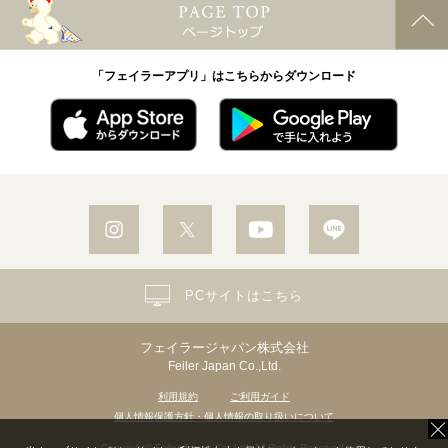
「フェイラーアプリ」はこちらからダウンロード
PCサイトはこちら
フェイラージャパン株式会社
Feiler Japan Co.,Ltd.
利用規約
ご利用ガイド
個人情報保護方針・個人情報の取り扱いについて
Copyright© Feiler Japan Co.,Ltd. All Rights Reserved.