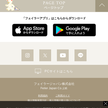
「フェイラーアプリ」はこちらからダウンロード
PCサイトはこちら
フェイラージャパン株式会社
Feiler Japan Co.,Ltd.
利用規約
ご利用ガイド
個人情報保護方針・個人情報の取り扱いについて
Copyright© Feiler Japan Co.,Ltd. All Rights Reserved.