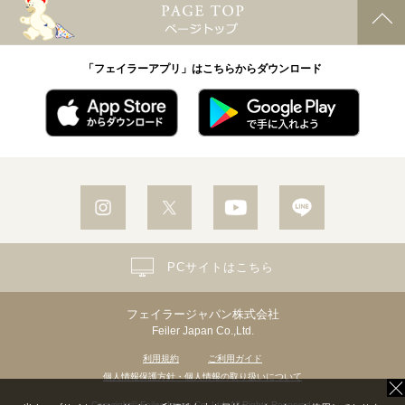
「フェイラーアプリ」はこちらからダウンロード
PCサイトはこちら
フェイラージャパン株式会社
Feiler Japan Co.,Ltd.
利用規約
ご利用ガイド
個人情報保護方針・個人情報の取り扱いについて
Copyright© Feiler Japan Co.,Ltd. All Rights Reserved.