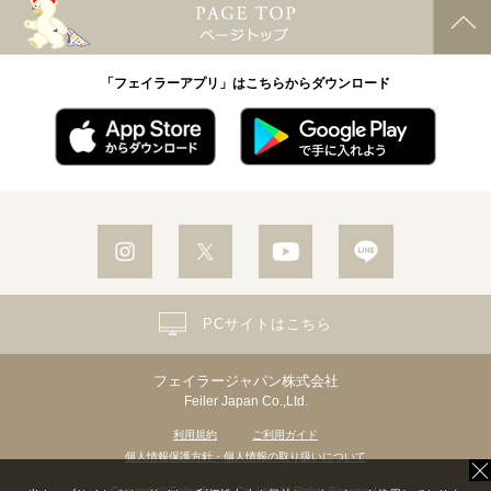
「フェイラーアプリ」はこちらからダウンロード
PCサイトはこちら
フェイラージャパン株式会社
Feiler Japan Co.,Ltd.
利用規約
ご利用ガイド
個人情報保護方針・個人情報の取り扱いについて
Copyright© Feiler Japan Co.,Ltd. All Rights Reserved.