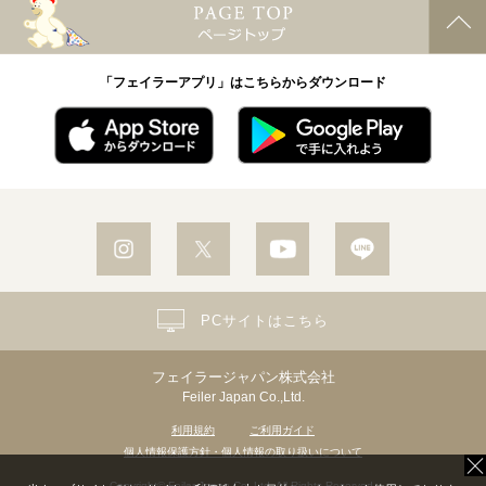
「フェイラーアプリ」はこちらからダウンロード
PCサイトはこちら
フェイラージャパン株式会社
Feiler Japan Co.,Ltd.
利用規約
ご利用ガイド
個人情報保護方針・個人情報の取り扱いについて
Copyright© Feiler Japan Co.,Ltd. All Rights Reserved.