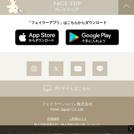
「フェイラーアプリ」はこちらからダウンロード
PCサイトはこちら
フェイラージャパン株式会社
Feiler Japan Co.,Ltd.
利用規約
ご利用ガイド
個人情報保護方針・個人情報の取り扱いについて
Copyright© Feiler Japan Co.,Ltd. All Rights Reserved.