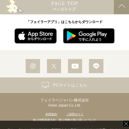
「フェイラーアプリ」はこちらからダウンロード
PCサイトはこちら
フェイラージャパン株式会社
Feiler Japan Co.,Ltd.
利用規約
ご利用ガイド
個人情報保護方針・個人情報の取り扱いについて
Copyright© Feiler Japan Co.,Ltd. All Rights Reserved.