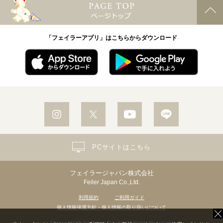
「フェイラーアプリ」はこちらからダウンロード
PCサイトはこちら
フェイラージャパン株式会社
Feiler Japan Co.,Ltd.
利用規約
ご利用ガイド
個人情報保護方針・個人情報の取り扱いについて
Copyright© Feiler Japan Co.,Ltd. All Rights Reserved.