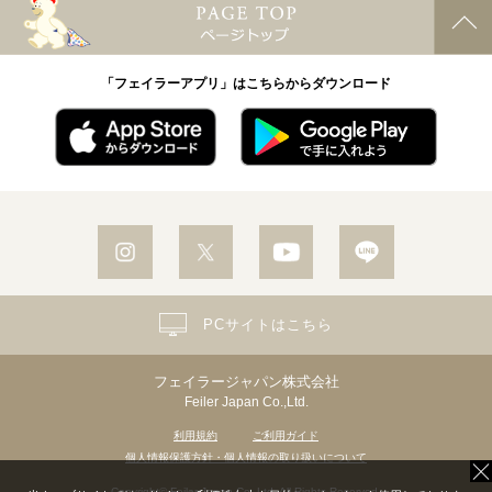
「フェイラーアプリ」はこちらからダウンロード
PCサイトはこちら
フェイラージャパン株式会社
Feiler Japan Co.,Ltd.
利用規約
ご利用ガイド
個人情報保護方針・個人情報の取り扱いについて
Copyright© Feiler Japan Co.,Ltd. All Rights Reserved.