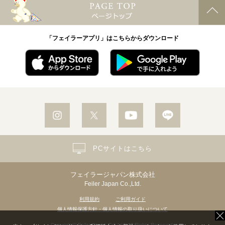
「フェイラーアプリ」はこちらからダウンロード
PCサイトはこちら
フェイラージャパン株式会社
Feiler Japan Co.,Ltd.
利用規約
ご利用ガイド
個人情報保護方針・個人情報の取り扱いについて
Copyright© Feiler Japan Co.,Ltd. All Rights Reserved.