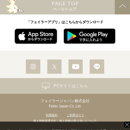
「フェイラーアプリ」はこちらからダウンロード
PCサイトはこちら
フェイラージャパン株式会社
Feiler Japan Co.,Ltd.
利用規約
ご利用ガイド
個人情報保護方針・個人情報の取り扱いについて
Copyright© Feiler Japan Co.,Ltd. All Rights Reserved.