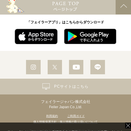
「フェイラーアプリ」はこちらからダウンロード
PCサイトはこちら
フェイラージャパン株式会社
Feiler Japan Co.,Ltd.
利用規約
ご利用ガイド
個人情報保護方針・個人情報の取り扱いについて
Copyright© Feiler Japan Co.,Ltd. All Rights Reserved.