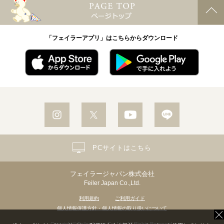
「フェイラーアプリ」はこちらからダウンロード
PCサイトはこちら
フェイラージャパン株式会社
Feiler Japan Co.,Ltd.
利用規約
ご利用ガイド
個人情報保護方針・個人情報の取り扱いについて
Copyright© Feiler Japan Co.,Ltd. All Rights Reserved.