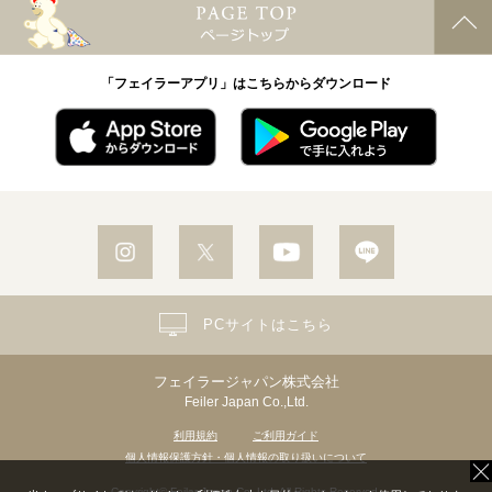
「フェイラーアプリ」はこちらからダウンロード
PCサイトはこちら
フェイラージャパン株式会社
Feiler Japan Co.,Ltd.
利用規約
ご利用ガイド
個人情報保護方針・個人情報の取り扱いについて
Copyright© Feiler Japan Co.,Ltd. All Rights Reserved.