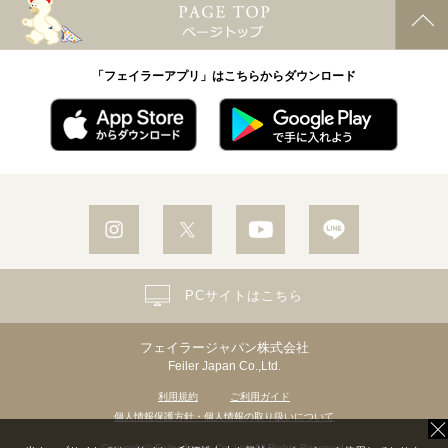
「フェイラーアプリ」はこちらからダウンロード
PCサイトはこちら
フェイラージャパン株式会社
Feiler Japan Co.,Ltd.
利用規約
ご利用ガイド
個人情報保護方針・個人情報の取り扱いについて
Copyright© Feiler Japan Co.,Ltd. All Rights Reserved.