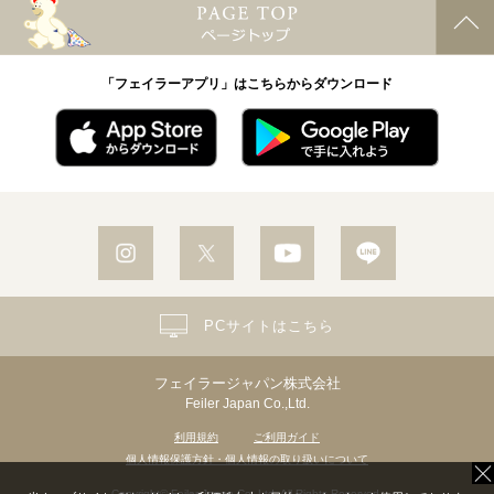
「フェイラーアプリ」はこちらからダウンロード
PCサイトはこちら
フェイラージャパン株式会社
Feiler Japan Co.,Ltd.
利用規約
ご利用ガイド
個人情報保護方針・個人情報の取り扱いについて
Copyright© Feiler Japan Co.,Ltd. All Rights Reserved.