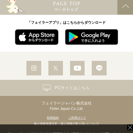
「フェイラーアプリ」はこちらからダウンロード
PCサイトはこちら
フェイラージャパン株式会社
Feiler Japan Co.,Ltd.
利用規約
ご利用ガイド
個人情報保護方針・個人情報の取り扱いについて
Copyright© Feiler Japan Co.,Ltd. All Rights Reserved.