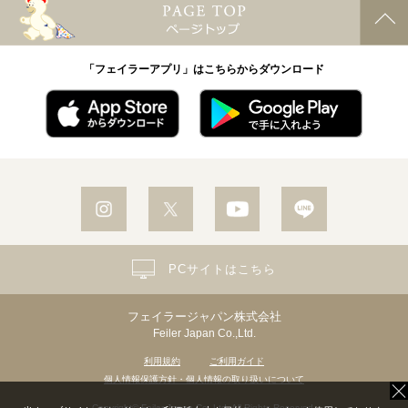
「フェイラーアプリ」はこちらからダウンロード
PCサイトはこちら
フェイラージャパン株式会社
Feiler Japan Co.,Ltd.
利用規約
ご利用ガイド
個人情報保護方針・個人情報の取り扱いについて
Copyright© Feiler Japan Co.,Ltd. All Rights Reserved.