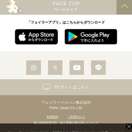
「フェイラーアプリ」はこちらからダウンロード
PCサイトはこちら
フェイラージャパン株式会社
Feiler Japan Co.,Ltd.
利用規約
ご利用ガイド
個人情報保護方針・個人情報の取り扱いについて
Copyright© Feiler Japan Co.,Ltd. All Rights Reserved.