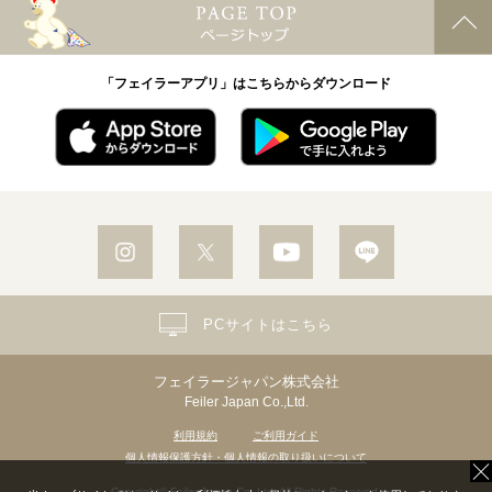
「フェイラーアプリ」はこちらからダウンロード
PCサイトはこちら
フェイラージャパン株式会社
Feiler Japan Co.,Ltd.
利用規約
ご利用ガイド
個人情報保護方針・個人情報の取り扱いについて
Copyright© Feiler Japan Co.,Ltd. All Rights Reserved.