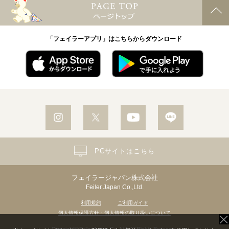
「フェイラーアプリ」はこちらからダウンロード
PCサイトはこちら
フェイラージャパン株式会社
Feiler Japan Co.,Ltd.
利用規約
ご利用ガイド
個人情報保護方針・個人情報の取り扱いについて
Copyright© Feiler Japan Co.,Ltd. All Rights Reserved.