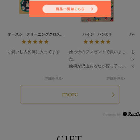
オースシ クリーニングクロス
ハイジ ハンカチ
ハイ
L/CCOHS-193021
可愛いし大変気に入ってます
姪っ子のプレゼントで買いまし
もと
た。
ンテ
絵柄が沢山あるなか姪っ子っぽ
でし
いのを買わせて貰ってドンピシ
人っ
詳細を見る
詳細を見る
ャだったみたいで喜んで貰いま
可愛
した。
ティ
要最
して