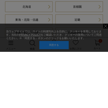
北海道
首都圏
東海・北陸・信越
近畿
当ウェブサイトでは、サイトの利便性向上を目的に、クッキーを使用しておりま
中国・四国・九州
Factory Outlet
す。当社の
PRIVACY POLICY
をご確認いただき、クッキーの使用についてご同意
ください。※「同意する」ボタンのクリックをお願いいたします。
0
同意する
マイページ
カート
メニュー
お気に入り
検索