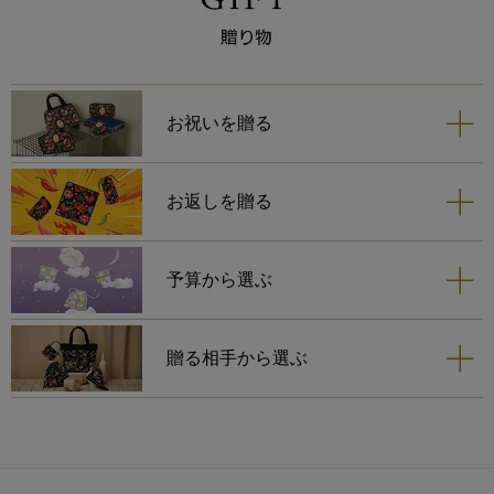
らしさが私には響きまして、お
迎えいたしました。
苺のカラーと同色の縁取りは、
更に苺の可愛らしさを引き立て
ますね。
お祝いを贈る
ネイビーは、巾着とティッシュ
ポーチを購入しておりますの
お返しを贈る
で、一緒に使う時が楽しみで
す。
予算から選ぶ
贈る相手から選ぶ