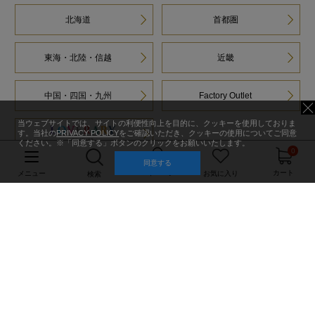
北海道
首都圏
東海・北陸・信越
近畿
中国・四国・九州
Factory Outlet
当ウェブサイトでは、サイトの利便性向上を目的に、クッキーを使用しておりま
す。当社の
PRIVACY POLICY
をご確認いただき、クッキーの使用についてご同意
ください。※「同意する」ボタンのクリックをお願いいたします。
0
同意する
マイページ
カート
メニュー
お気に入り
検索