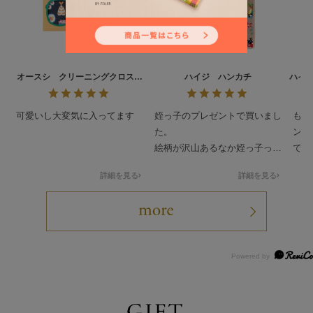
オースシ クリーニングクロス
ハイジ ハンカチ
ハイ
L/CCOHS-193021
可愛いし大変気に入ってます
姪っ子のプレゼントで買いまし
もと
た。
ンテ
絵柄が沢山あるなか姪っ子っぽ
でし
いのを買わせて貰ってドンピシ
人っ
詳細を見る
詳細を見る
ャだったみたいで喜んで貰いま
可愛
した。
ティ
要最
して