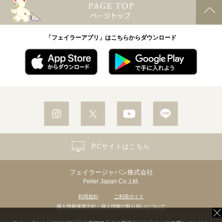
「フェイラーアプリ」はこちらからダウンロード
PCサイトはこちら
フェイラージャパン株式会社
Feiler Japan Co.,Ltd.
利用規約
ご利用ガイド
個人情報保護方針・個人情報の取り扱いについて
Copyright© Feiler Japan Co.,Ltd. All Rights Reserved.