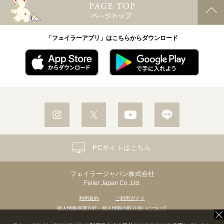
「フェイラーアプリ」はこちらからダウンロード
PCサイトはこちら
フェイラージャパン株式会社
Feiler Japan Co.,Ltd.
利用規約
ご利用ガイド
個人情報保護方針・個人情報の取り扱いについて
Copyright© Feiler Japan Co.,Ltd. All Rights Reserved.