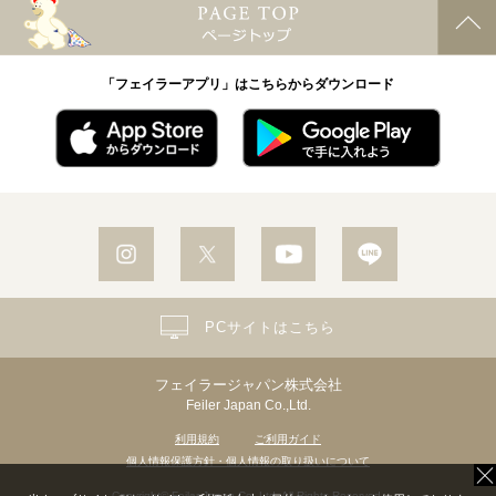
「フェイラーアプリ」はこちらからダウンロード
PCサイトはこちら
フェイラージャパン株式会社
Feiler Japan Co.,Ltd.
利用規約
ご利用ガイド
個人情報保護方針・個人情報の取り扱いについて
Copyright© Feiler Japan Co.,Ltd. All Rights Reserved.