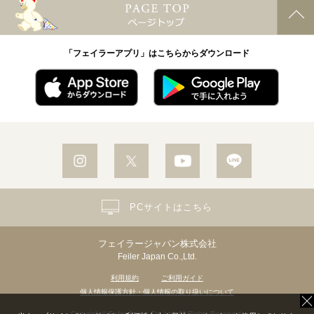
「フェイラーアプリ」はこちらからダウンロード
PCサイトはこちら
フェイラージャパン株式会社
Feiler Japan Co.,Ltd.
利用規約
ご利用ガイド
個人情報保護方針・個人情報の取り扱いについて
Copyright© Feiler Japan Co.,Ltd. All Rights Reserved.