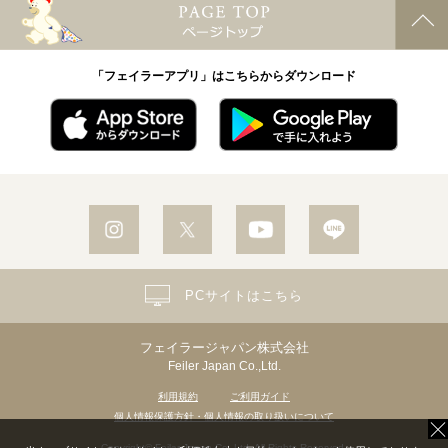
「フェイラーアプリ」はこちらからダウンロード
PCサイトはこちら
フェイラージャパン株式会社
Feiler Japan Co.,Ltd.
利用規約
ご利用ガイド
個人情報保護方針・個人情報の取り扱いについて
Copyright© Feiler Japan Co.,Ltd. All Rights Reserved.