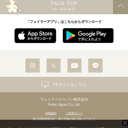
「フェイラーアプリ」はこちらからダウンロード
PCサイトはこちら
フェイラージャパン株式会社
Feiler Japan Co.,Ltd.
利用規約
ご利用ガイド
個人情報保護方針・個人情報の取り扱いについて
Copyright© Feiler Japan Co.,Ltd. All Rights Reserved.