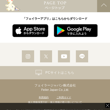
「フェイラーアプリ」はこちらからダウンロード
PCサイトはこちら
フェイラージャパン株式会社
Feiler Japan Co.,Ltd.
利用規約
ご利用ガイド
個人情報保護方針・個人情報の取り扱いについて
Copyright© Feiler Japan Co.,Ltd. All Rights Reserved.