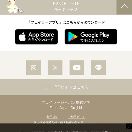
「フェイラーアプリ」はこちらからダウンロード
PCサイトはこちら
フェイラージャパン株式会社
Feiler Japan Co.,Ltd.
利用規約
ご利用ガイド
個人情報保護方針・個人情報の取り扱いについて
Copyright© Feiler Japan Co.,Ltd. All Rights Reserved.