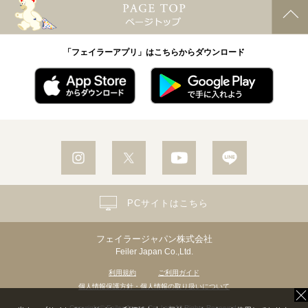
「フェイラーアプリ」はこちらからダウンロード
PCサイトはこちら
フェイラージャパン株式会社
Feiler Japan Co.,Ltd.
利用規約
ご利用ガイド
個人情報保護方針・個人情報の取り扱いについて
Copyright© Feiler Japan Co.,Ltd. All Rights Reserved.