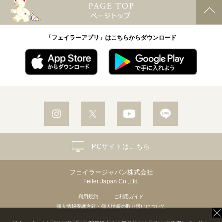
「フェイラーアプリ」はこちらからダウンロード
PCサイトはこちら
フェイラージャパン株式会社
Feiler Japan Co.,Ltd.
利用規約
ご利用ガイド
個人情報保護方針・個人情報の取り扱いについて
Copyright© Feiler Japan Co.,Ltd. All Rights Reserved.