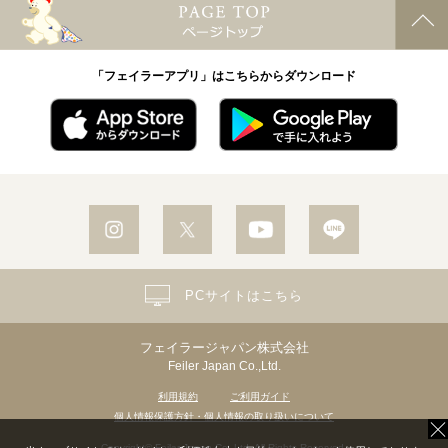
「フェイラーアプリ」はこちらからダウンロード
PCサイトはこちら
フェイラージャパン株式会社
Feiler Japan Co.,Ltd.
利用規約
ご利用ガイド
個人情報保護方針・個人情報の取り扱いについて
Copyright© Feiler Japan Co.,Ltd. All Rights Reserved.